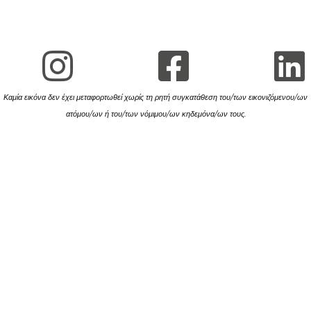
Καμία εικόνα δεν έχει μεταφορτωθεί χωρίς τη ρητή συγκατάθεση του/των εικονιζόμενου/ων
ατόμου/ων ή του/των νόμιμου/ων κηδεμόνα/ων τους.